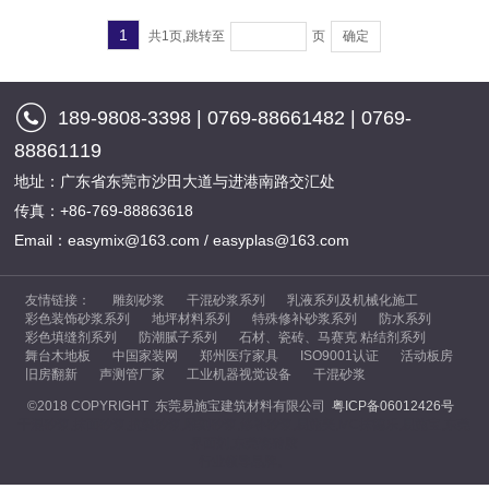
新闻资讯
1
共1页,跳转至
页
确定
联系我们
189-9808-3398 | 0769-88661482 | 0769-
88861119
地址：广东省东莞市沙田大道与进港南路交汇处
传真：+86-769-88863618
Email：easymix@163.com / easyplas@163.com
友情链接：
雕刻砂浆
干混砂浆系列
乳液系列及机械化施工
彩色装饰砂浆系列
地坪材料系列
特殊修补砂浆系列
防水系列
彩色填缝剂系列
防潮腻子系列
石材、瓷砖、马赛克 粘结剂系列
舞台木地板
中国家装网
郑州医疗家具
ISO9001认证
活动板房
旧房翻新
声测管厂家
工业机器视觉设备
干混砂浆
©2018 COPYRIGHT 东莞易施宝建筑材料有限公司
粤ICP备06012426号
干混砂浆,抹面砂浆,
抗裂砂浆
,雕刻砂浆,修补砂浆,易施美,MC抹德乐,易施宝,东莞
界面剂,东莞瓷砖胶
行业领导品牌。