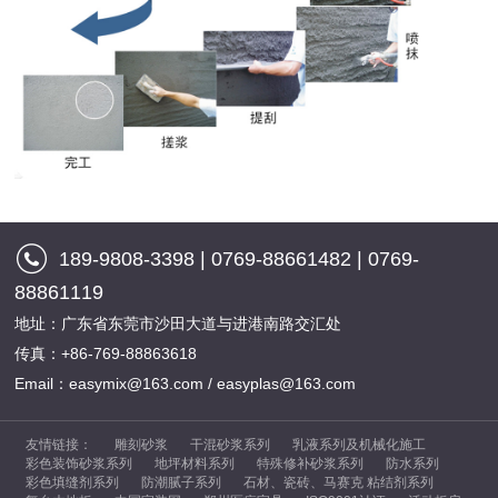
189-9808-3398 | 0769-88661482 | 0769-
88861119
地址：广东省东莞市沙田大道与进港南路交汇处
传真：+86-769-88863618
Email：easymix@163.com / easyplas@163.com
友情链接：
雕刻砂浆
干混砂浆系列
乳液系列及机械化施工
彩色装饰砂浆系列
地坪材料系列
特殊修补砂浆系列
防水系列
彩色填缝剂系列
防潮腻子系列
石材、瓷砖、马赛克 粘结剂系列